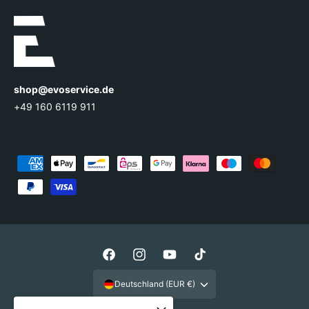
shop@evoservice.de
+49 160 6119 911
Z
a
h
l
u
n
F
I
Y
T
g
a
n
o
i
Deutschland (EUR €)
s
c
s
u
k