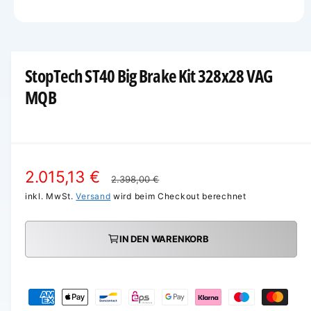
StopTech ST40 Big Brake Kit 328x28 VAG
MQB
V
2.015,13 €
N
2.398,00 €
e
inkl. MwSt.
Versand
wird beim Checkout berechnet
o
r
r
IN DEN WARENKORB
k
m
a
a
Z
u
l
a