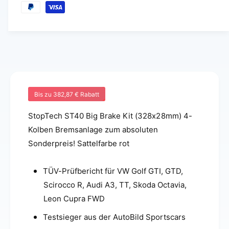
f
e
h
s
r
l
u
p
P
n
r
r
g
e
e
s
i
i
m
Bis zu 382,87 € Rabatt
e
s
s
StopTech ST40 Big Brake Kit (328x28mm) 4-
t
Kolben Bremsanlage zum absoluten
h
Sonderpreis! Sattelfarbe rot
o
d
TÜV-Prüfbericht für VW Golf GTI, GTD,
e
Scirocco R, Audi A3, TT, Skoda Octavia,
n
Leon Cupra FWD
Testsieger aus der AutoBild Sportscars